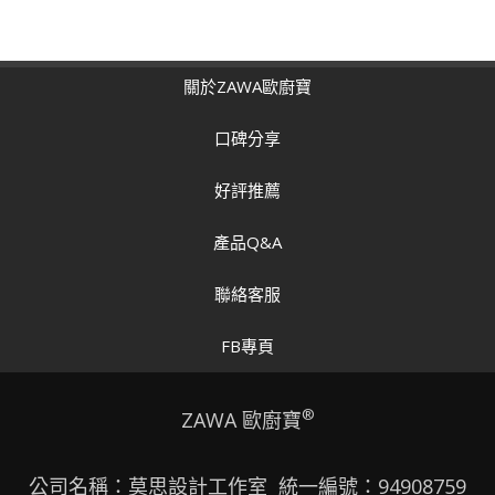
關於ZAWA歐廚寶
口碑分享
好評推薦
產品Q&A
聯絡客服
FB專頁
®
ZAWA 歐廚寶
公司名稱：莫思設計工作室 統一編號：94908759