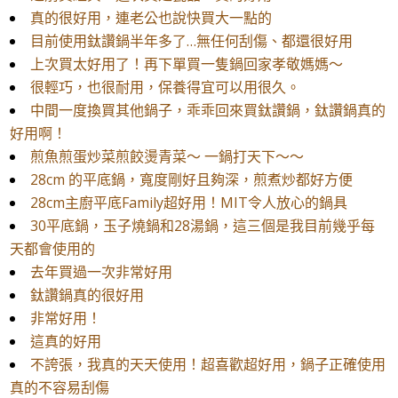
真的很好用，連老公也說快買大一點的
目前使用鈦讚鍋半年多了…無任何刮傷、都還很好用
​上次買太好用了！再下單買一隻鍋回家孝敬媽媽～
很輕巧，也很耐用，保養得宜可以用很久。
中間一度換買其他鍋子，乖乖回來買鈦讚鍋，鈦讚鍋真的
好用啊！
煎魚煎蛋炒菜煎餃燙青菜～ 一鍋打天下～～
28cm 的平底鍋，寬度剛好且夠深，煎煮炒都好方便
28cm主廚平底Family超好用！MIT令人放心的鍋具
30平底鍋，玉子燒鍋和28湯鍋，這三個是我目前幾乎每
天都會使用的
去年買過一次非常好用
鈦讚鍋真的很好用
非常好用！
這真的好用
不誇張，我真的天天使用！超喜歡超好用，鍋子正確使用
真的不容易刮傷