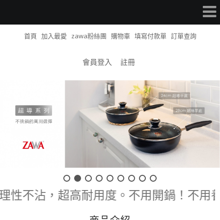
首頁
加入最愛
zawa粉絲團
購物車
填寫付款單
訂單查詢
會員登入
註冊
物理性不沾，超高耐用度。不用開鍋！不用養鍋