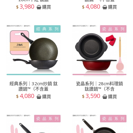
3,980
4,080
$
$
購買
購買
經典系列｜32cm炒鍋 鈦
瓷晶系列｜28cm料理鍋
讚鍋™（不含蓋
鈦讚鍋™（不含
4,080
3,590
$
$
購買
購買