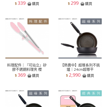
339
299
$
$
購買
購買
料理配件｜『可站立』矽
【熱賣中】超導系列不挑
膠不銹鋼料理夾 櫻
爐｜24cm超導平
369
2,990
$
$
購買
購買