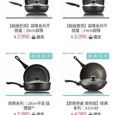
【超級好用】超導系列不
【超級實用】超導系列不
挑爐｜28cm超導
挑爐｜24cm超導
3,990
3,090
$
$
購買
購買
經典系列｜28cm平底 鈦
【即將停產 趕快囤】經典
讚鍋™
系列｜32cm炒
3,980
4,080
$
$
購買
購買