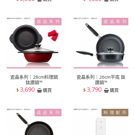
瓷晶系列｜28cm料理鍋
瓷晶系列｜26cm平底 鈦
鈦讚鍋™
讚鍋™
3,690
3,790
$
$
購買
購買