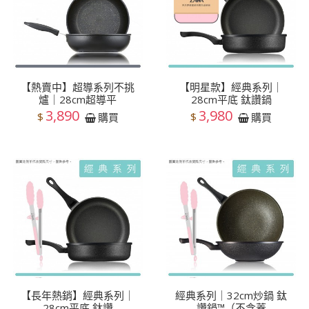
【熱賣中】超導系列不挑
【明星款】經典系列｜
爐｜28cm超導平
28cm平底 鈦讚鍋
3,890
3,980
$
$
購買
購買
【長年熱銷】經典系列｜
經典系列｜32cm炒鍋 鈦
28cm平底 鈦讚
讚鍋™（不含蓋