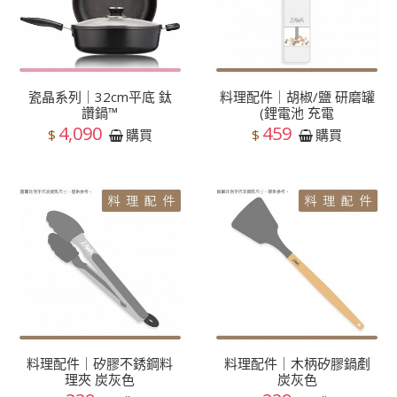
瓷晶系列｜32cm平底 鈦
料理配件｜胡椒/鹽 研磨罐
讚鍋™
(鋰電池 充電
4,090
459
$
$
購買
購買
料理配件｜矽膠不銹鋼料
料理配件｜木柄矽膠鍋剷
理夾 炭灰色
炭灰色