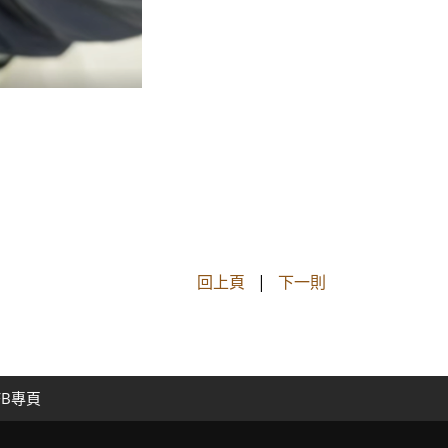
回上頁
|
下一則
FB專頁