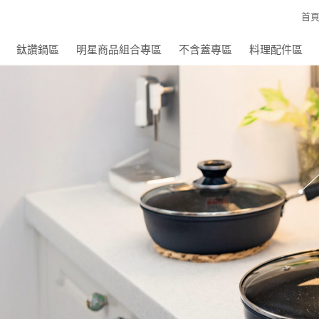
首
鈦讚鍋區
明星商品組合專區
不含蓋專區
料理配件區