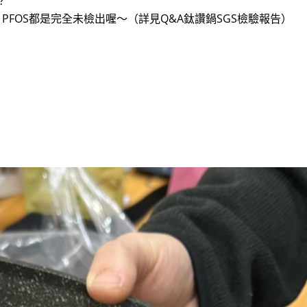
？
OA, PFOS都是完全未檢出喔～（詳見Q&A鈦讚鍋SGS檢驗報告）