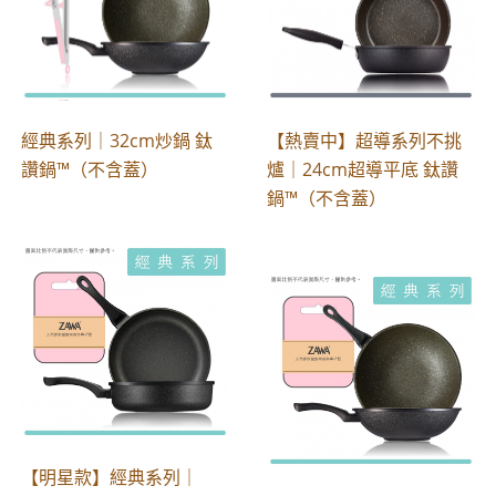
經典系列｜32cm炒鍋 鈦
【熱賣中】超導系列不挑
讚鍋™（不含蓋）
爐｜24cm超導平底 鈦讚
鍋™（不含蓋）
【明星款】經典系列｜