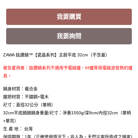
我要購買
我要詢問
ZAWA 鈦讚鍋™【瓷晶系列】主廚平底 32cm（不含蓋）
敬告愛用者：鈦鑽鍋系列不適用予電磁爐、IH爐等用電磁波發熱的爐
具。
鍋身材質：複合金
握把材質：不鏽鋼+電木
尺寸：直徑32公分（單柄）
32cm平底鍋鍋鍋身重量/尺寸：淨重1550g/深9cm/內徑32cm（單柄
+單耳）
生 產 地： 台灣
保固期限：1年（正確使用情況下，非人為、天然災害所造成之損害）