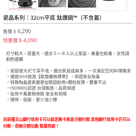
瓷晶系列｜32cm平底 鈦讚鍋™（不含蓋）
6,290
售價 $
$ 4,090
特惠價
尺寸較大，容量大，適合５～８人以上家庭，重量也較重，女性請
斟酌選購
﹡
家庭號大尺寸深平底，適合家庭成員多，一次滿足您的料理需求
﹡通過SGS檢測【歐盟嚴格標準】，保證安全無毒
﹡特殊陶晶瓷表層更加堅固耐用+
顆粒
紋理，雙重不沾
﹡ISO9001認證 台灣製造，品質保證
﹡投保千萬產物保險 安全有保障
﹡環保、低碳、更少油少煙
目前僅玉山銀行信用卡可以設定刷卡無息
分期付款 其他銀行信用卡仍可以
付款，但無分期功能 敬請見諒！