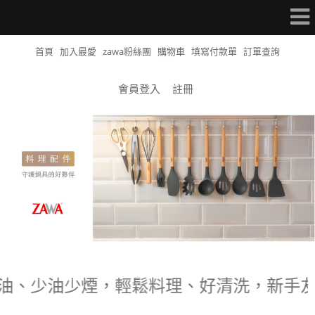
首頁
加入最愛
zawa粉絲團
購物車
填寫付款單
訂單查詢
會員登入
註冊
冷油、少油少煙，輕鬆料理、好清洗，新手友好