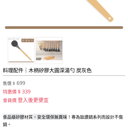
料理配件｜木柄矽膠大圓深湯勺 炭灰色
699
售價 $
$ 339
特惠價
登入後更便宜
會員價
食品級矽膠
，安全環保無異味
材
質
！
專為鈦讚鍋系列而設計不傷
鍋
。