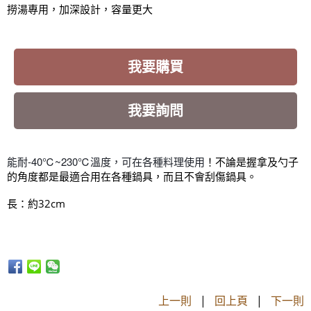
撈湯專用，加深設計，容量更大
我要購買
我要詢問
能耐-40℃~230℃溫度，可在各種料理使用
！
不論是握拿及勺子
的角度都是最適合用在
各種鍋具
，而且不會刮傷鍋具。
長：
32cm
約
上一則
|
回上頁
|
下一則