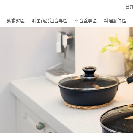
首
鈦讚鍋區
明星商品組合專區
不含蓋專區
料理配件區