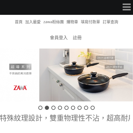
首頁
加入最愛
zawa粉絲團
購物車
填寫付款單
訂單查詢
會員登入
註冊
證工廠生產。特殊紋理設計，雙重物理性不沾，