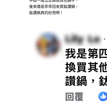
中間一度出走換買其他鍋子，
後來還是乖乖回來買鈦讚鍋，
鈦讚鍋真的好用啊！