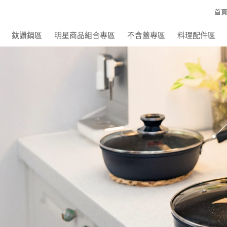
首
鈦讚鍋區
明星商品組合專區
不含蓋專區
料理配件區