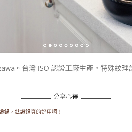
@zawa。台灣 ISO 認證工廠生產。特
分享心得
讚鍋，鈦讚鍋真的好用啊！