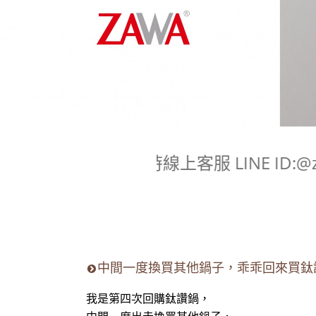
即時線上客服 LINE ID:
中間一度換買其他鍋子，乖乖回來買鈦
我是第四次回購鈦讚鍋，