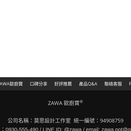
AWA歐廚寶
口碑分享
好評推薦
產品Q&A
聯絡客服
®
ZAWA 歐廚寶
公司名稱：莫思設計工作室 統一編號：94908759
30-555-490 / LINE ID: @zawa / email: zawa.pot@g