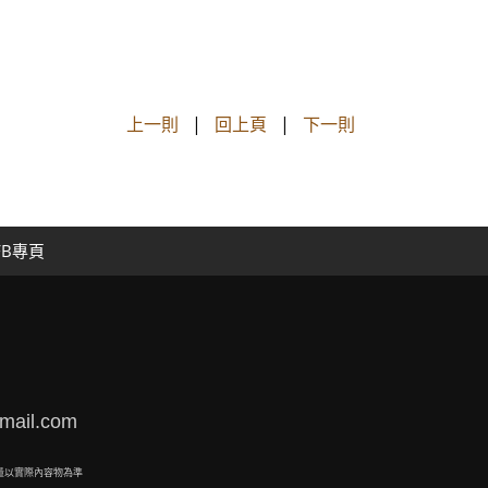
上一則
|
回上頁
|
下一則
FB專頁
mail.com
量以實際內容物為準