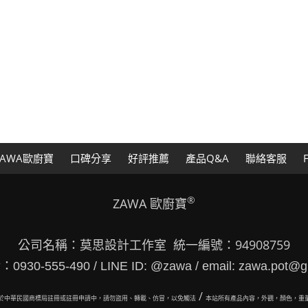
AWA歐廚寶
口碑分享
好評推薦
產品Q&A
聯絡客服
®
ZAWA 歐廚寶
公司名稱：莫思設計工作室 統一編號：94908759
30-555-490 / LINE ID: @zawa / email: zawa.pot@g
/
於中華民國商標局註冊或註冊申請中，請勿盜用、轉載、仿冒，以免觸法
本站所有
產品內容，外觀，顏色，重