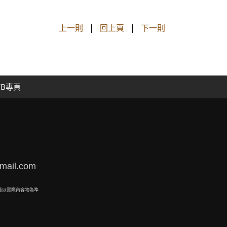
上一則
|
回上頁
|
下一則
FB專頁
mail.com
量以實際內容物為準