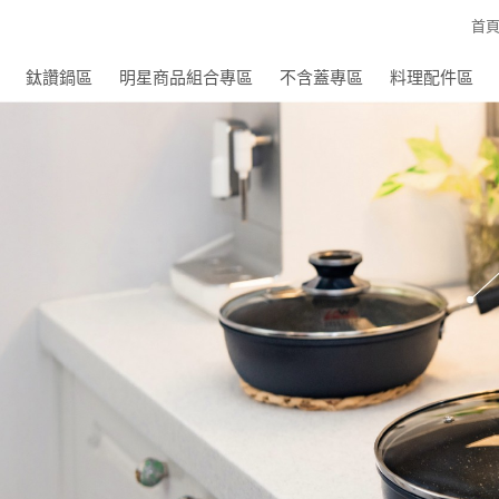
首
鈦讚鍋區
明星商品組合專區
不含蓋專區
料理配件區