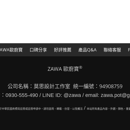
AWA歐廚寶
口碑分享
好評推薦
產品Q&A
聯絡客服
®
ZAWA 歐廚寶
公司名稱：莫思設計工作室 統一編號：94908759
30-555-490 / LINE ID: @zawa / email: zawa.pot@g
/
於中華民國商標局註冊或註冊申請中，請勿盜用、轉載、仿冒，以免觸法
本站所有
產品內容，外觀，顏色，重