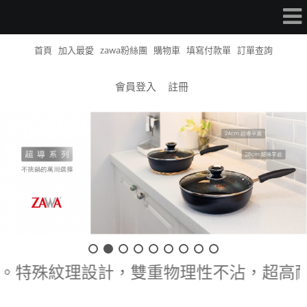
首頁
加入最愛
zawa粉絲團
購物車
填寫付款單
訂單查詢
會員登入
註冊
認證工廠生產。特殊紋理設計，雙重物理性不沾