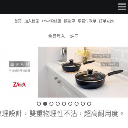
首頁
加入最愛
zawa粉絲團
購物車
填寫付款單
訂單查詢
會員登入
註冊
生產。特殊紋理設計，雙重物理性不沾，超高耐