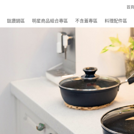
首
鈦讚鍋區
明星商品組合專區
不含蓋專區
料理配件區