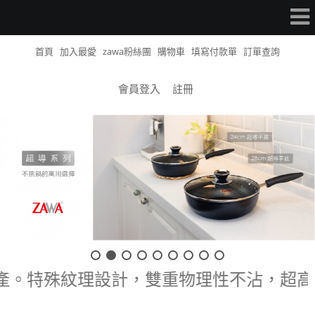
首頁
加入最愛
zawa粉絲團
購物車
填寫付款單
訂單查詢
會員登入
註冊
 認證工廠生產。特殊紋理設計，雙重物理性不