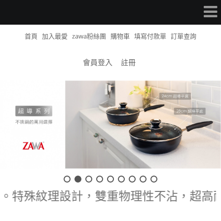
首頁
加入最愛
zawa粉絲團
購物車
填寫付款單
訂單查詢
會員登入
註冊
認證工廠生產。特殊紋理設計，雙重物理性不沾